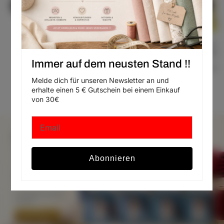
m
Glaskopfstecknadeln bunt 0,6 x 30mm
Glaskopfsteckna
hitzebeständ
€3,90
€4,30
Immer auf dem neusten Stand !!
€7,40
Melde dich für unseren Newsletter an und
erhalte einen 5 € Gutschein bei einem Einkauf
von 30€
Abonnieren